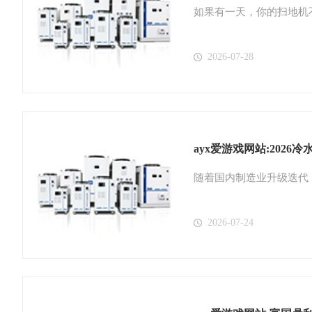
如果有一天，你的扫地机
2026-07-28
ayx爱游戏网站:20
随着国内制造业升级迭代
2026-07-24