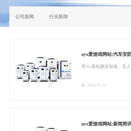
公司新闻
行业新闻
ayx爱游戏网站:汽车安
受5G基站建设加速、无
2026-07-31
ayx爱游戏网站:新闻