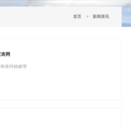
首页
>
新闻资讯
仪表网
整体保持稳健增