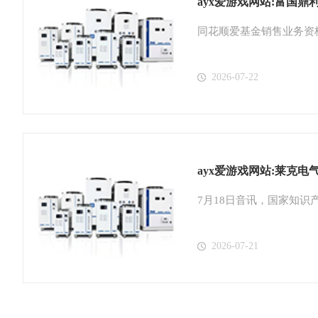
ayx爱游戏网站:富国
同花顺爱基金销售业务资格
2026-07-22
ayx爱游戏网站:莱克
7月18日音讯，国家知
2026-07-21