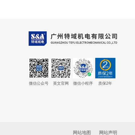
微信公众号
英文官网
微信小程序
质保2年
网站地图
网站声明